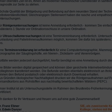
nser oberstes Ziel ist es, Ihnen als moderner medizinischer Dienstleister in sämtl
iagnostik zur Seite zu stehen.
öchste Qualität der Bildgebung und Befundung auf dem neuesten Stand der Technik
elbstverständlichkeit. Gleichrangigen Stellenwert haben die rasche und empathis
ntersuchungen.
ür
Röntgenuntersuchungen
ist keine Anmeldung erforderlich - kommen Sie einfac
pätestens 1 Stunde vor Ordinationsschluss in unsere Ordination.
ür
Ultraschalluntersuchungen
ist eine Terminvereinbarung erforderlich. Untersu
uslastung und PatietnInnenaufkommen möglich, kommen Sie dafür bis spätestens 2
ns.
ine
Terminvereinbarung ist erforderlich
für eine Computertomographie, Mammog
onographie der Säuglingshüfte, ein Nieren-, Dickdarm- und Venenröntgen.
otfälle werden jederzeit durchgeführt, hierfür benötigt es eine Anmeldung durch d
hre Bilder werden digital gespeichert und können über gesicherte Internetverbind
ollegInnen transferiert werden. Die Befunde werden ebenfalls elektronisch an Ihr/e/
önnen den Befund postalisch oder elektronisch durch Download erhalten.
us Gründen ökologischer Nachhaltigkeit drucken wir die Röntgenaufnahmen auf P
ersandkartons aus Rohstoffen aus nachhaltig bewirtschafteten Wäldern (PEFC).
nser Institut ist als Untersuchungsstelle im Rahmen des Brustkrebs-Früherkennu
rtifiziert.
ir danken für Ihr Vertrauen und freuen uns auf eine gute Zusammenarbeit!
r. Franz Ebner
SIE, als zuweisende K
r. Edwin Danzer
Kollege, stehen mit Ih