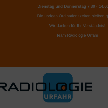
Dienstag und Donnerstag 7.30 - 14.0
Die übrigen Ordinationszeiten bleiben g
Wir danken für Ihr Verständnis!
Team Radiologie Urfahr
_______________________