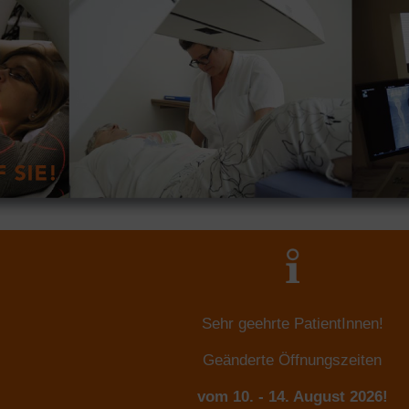
Sehr geehrte PatientInnen!
Geänderte Öffnungszeiten
vom 10. - 14. August 2026!