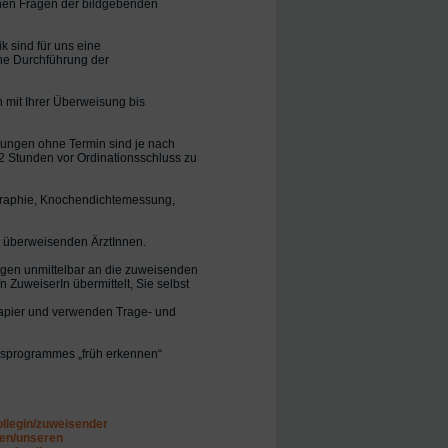
ichen Fragen der bildgebenden
 sind für uns eine
che Durchführung der
h mit Ihrer Überweisung bis
chungen ohne Termin sind je nach
 Stunden vor Ordinationsschluss zu
raphie, Knochendichtemessung,
ie überweisenden ÄrztInnen.
ungen unmittelbar an die zuweisenden
n ZuweiserIn übermittelt, Sie selbst
apier und verwenden Trage- und
ngsprogrammes „früh erkennen“
ollegin/zuweisender
ren/unseren