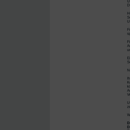
U
D
H
S
U
F
s
F
A
u
E
S
N
I
K
k
A
V
U
ze
W
D
D