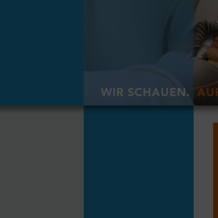
HOME
KONTAKT - ORDINATIONSZEITEN
SO KOMMEN SIE ZU UNS
BEFUND-DOWNLOAD -
BILDEINSICHT
PATIENTENVORBEREITUNG
AKTUELLE INFOS