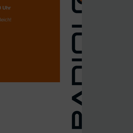
0 Uhr
leich!