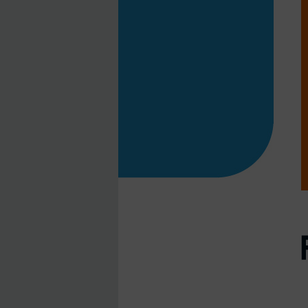
RÖNTGEN - DURCHLEUCHTUNG
ULTRASCHALL
MAMMOGRAPHIE
COMPUTERTOMOGRAPHIE
KNOCHENDICHTE
WIR ÜBER UNS
TEAM RADIOLOGIE URFAHR
IMPRESSUM
DATENSCHUTZ